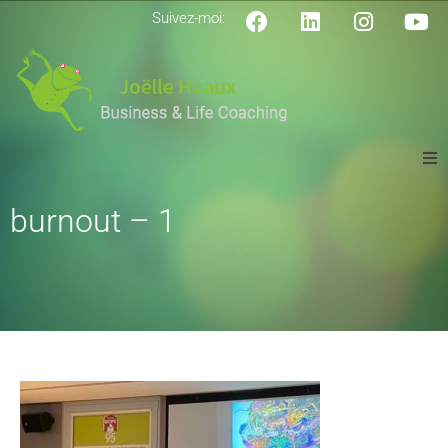
Suivez-moi:
QUI SUIS-JE?
burnout – 1
TEMOIGNAGES
COACHING DE VIE
COACHING BURNOUT
COACHING PROFESSIONNEL