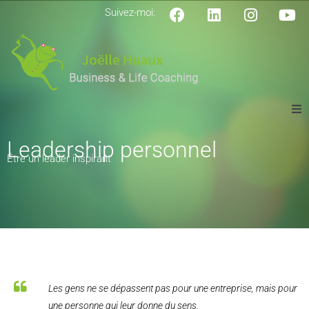
Suivez-moi:
QUI SUIS-JE?
Leadership personnel
Être un leader inspirant
TEMOIGNAGES
COACHING DE VIE
COACHING BURNOUT
COACHING PROFESSIONNEL
Les gens ne se dépassent pas pour une entreprise, mais pour
une personne qui leur donne du sens.